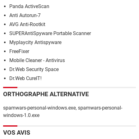
Panda ActiveScan
Anti Autorun-7
AVG Anti-Rootkit
SUPERAntiSpyware Portable Scanner
Myplaycity Antispyware
FreeFixer
Mobile Cleaner - Antivirus
Dr.Web Security Space
Dr.Web CureIT!
ORTHOGRAPHE ALTERNATIVE
spamwars-personal-windows.exe, spamwars-personal-
windows-1.0.exe
VOS AVIS