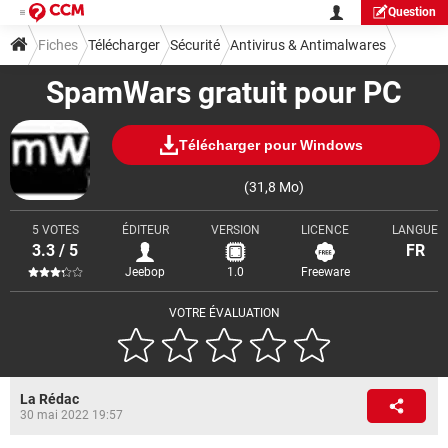
Question
Fiches
Télécharger
Sécurité
Antivirus & Antimalwares
SpamWars gratuit pour PC
Télécharger pour Windows
(31,8 Mo)
5 VOTES
ÉDITEUR
VERSION
LICENCE
LANGUE
3.3 / 5
FR
Jeebop
1.0
Freeware
VOTRE ÉVALUATION
La Rédac
30 mai 2022 19:57