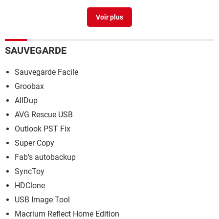
Hekasoft backup & restore
> Télécharger - Navigateurs
SAUVEGARDE
Sauvegarde Facile
Groobax
AllDup
AVG Rescue USB
Outlook PST Fix
Super Copy
Fab's autobackup
SyncToy
HDClone
USB Image Tool
Macrium Reflect Home Edition