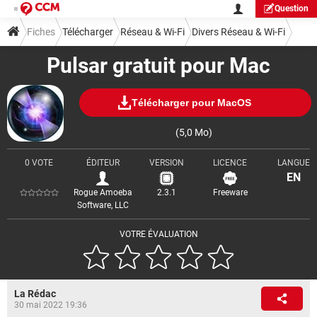
Question
Fiches
Télécharger
Réseau & Wi-Fi
Divers Réseau & Wi-Fi
Pulsar gratuit pour Mac
Télécharger pour MacOS
(5,0 Mo)
0 VOTE
ÉDITEUR
VERSION
LICENCE
LANGUE
EN
Rogue Amoeba
2.3.1
Freeware
Software, LLC
VOTRE ÉVALUATION
La Rédac
30 mai 2022 19:36