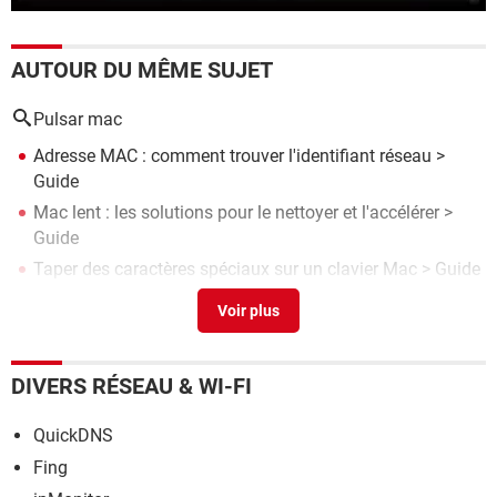
AUTOUR DU MÊME SUJET
Pulsar mac
Adresse MAC : comment trouver l'identifiant réseau
>
Guide
Mac lent : les solutions pour le nettoyer et l'accélérer
>
Guide
Taper des caractères spéciaux sur un clavier Mac
> Guide
Espace insécable Word : comment insérer des espaces
incassables
> Guide
Connaître la température d'un Mac
> Guide
DIVERS RÉSEAU & WI-FI
QuickDNS
Fing