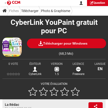
Question
Fiches
Télécharger
Photo & Graphisme
CyberLink YouPaint gratuit
pour PC
Télécharger pour Windows
(68,3 Mo)
0 VOTE
ÉDITEUR
VERSION
LICENCE
LANGUE
EN
CyberLink
1.5
Freeware
VOTRE ÉVALUATION
La Rédac