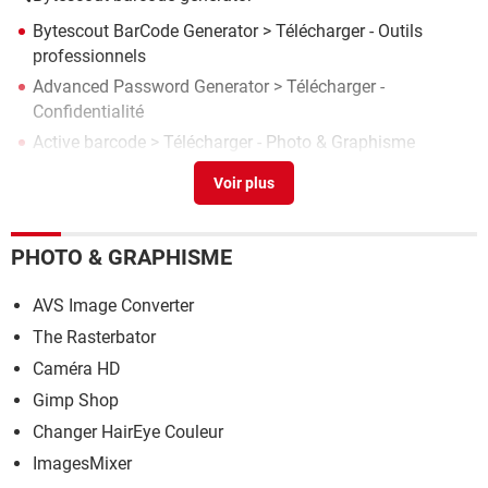
Bytescout BarCode Generator
> Télécharger - Outils
professionnels
Advanced Password Generator
> Télécharger -
Confidentialité
Active barcode
> Télécharger - Photo & Graphisme
ByteScout PDF Viewer SDK
> Télécharger - PDF
Générateur de Mot de Passe
> Télécharger - Sécurité
PHOTO & GRAPHISME
AVS Image Converter
The Rasterbator
Caméra HD
Gimp Shop
Changer HairEye Couleur
ImagesMixer