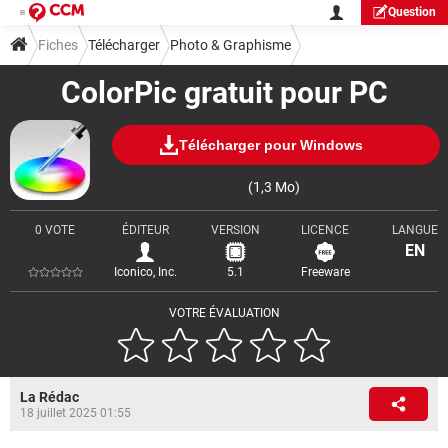
Question
Fiches
Télécharger
Photo & Graphisme
ColorPic gratuit pour PC
Divers Photo & Graphisme
Télécharger pour Windows
(1,3 Mo)
0 VOTE
ÉDITEUR
VERSION
LICENCE
LANGUE
EN
Iconico, Inc.
5.1
Freeware
VOTRE ÉVALUATION
La Rédac
18 juillet 2025 01:55