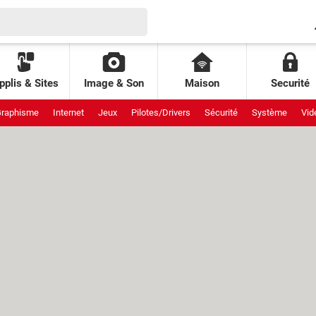
pplis & Sites
Image & Son
Maison
Securité
raphisme
Internet
Jeux
Pilotes/Drivers
Sécurité
Système
Vid