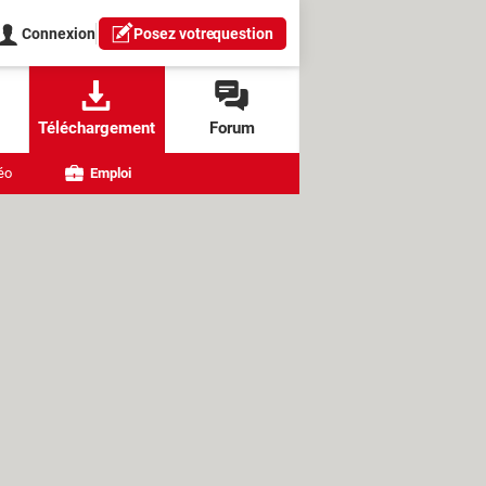
Connexion
Posez votre
question
Téléchargement
Forum
éo
Emploi