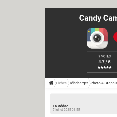
Candy Came
9 VOTES
4.7 / 5
Fiches
Télécharger
Photo & Graphi
La Rédac
7 juillet 2025 01:55