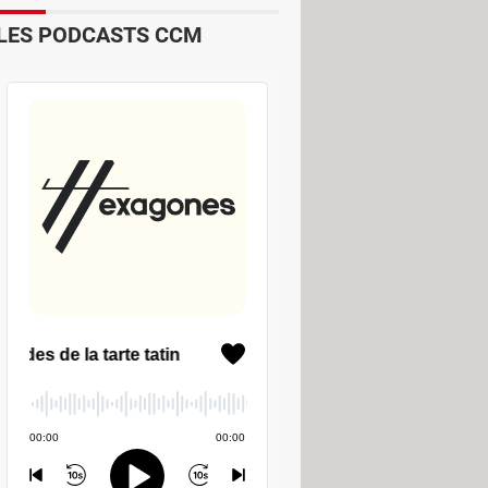
LES PODCASTS CCM
ts pour personnaliser les images. Ce
 la capture.
ntre autres régler l'intensité des
tocollants sur les clichés.
s de photos. Différents paramètres,
igences de l'utilisateur.