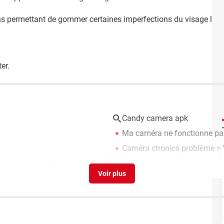
ns permettant de gommer certaines imperfections du visage lors
er.
Candy camera apk
Ma caméra ne fonctionne pa
Caméra ctronics problème
>
en ethernet.
>
Forum Caméra
V380 pro camera mode d'emp