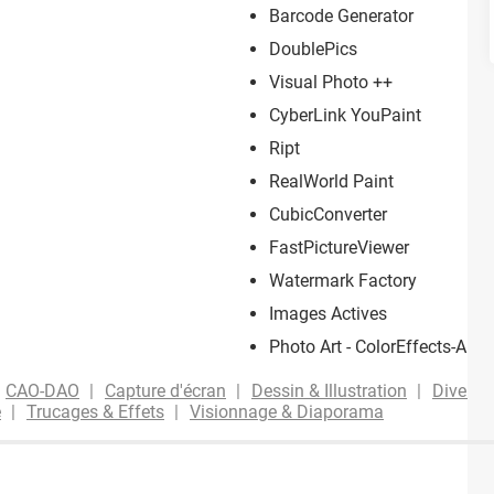
Barcode Generator
DoublePics
Visual Photo ++
CyberLink YouPaint
Ript
RealWorld Paint
CubicConverter
FastPictureViewer
Watermark Factory
Images Actives
Photo Art - ColorEffects-Andr
CAO-DAO
Capture d'écran
Dessin & Illustration
Divers 
e
Trucages & Effets
Visionnage & Diaporama