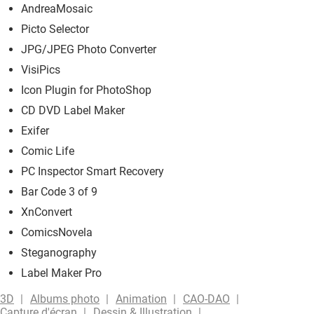
AndreaMosaic
Picto Selector
JPG/JPEG Photo Converter
VisiPics
Icon Plugin for PhotoShop
CD DVD Label Maker
Exifer
Comic Life
PC Inspector Smart Recovery
Bar Code 3 of 9
XnConvert
ComicsNovela
Steganography
Label Maker Pro
3D
Albums photo
Animation
CAO-DAO
Capture d'écran
Dessin & Illustration