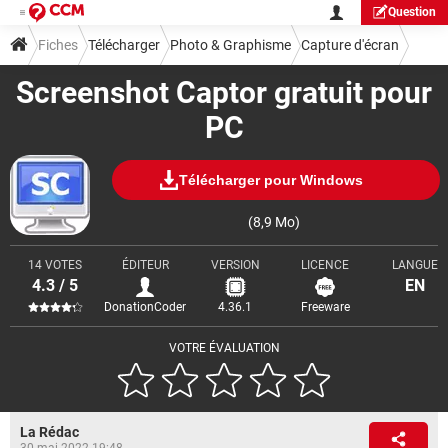
Question
Fiches
Télécharger
Photo & Graphisme
Capture d'écran
Screenshot Captor gratuit pour
PC
Télécharger pour Windows
(8,9 Mo)
14 VOTES
ÉDITEUR
VERSION
LICENCE
LANGUE
4.3 / 5
EN
DonationCoder
4.36.1
Freeware
VOTRE ÉVALUATION
La Rédac