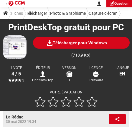
Question
Fiches
Télécharger
Photo & Graphisme
Capture d'écran
PrintDeskTop gratuit pour PC
Télécharger pour Windows
(718,9 Ko)
1 VOTE
ÉDITEUR
VERSION
LICENCE
LANGUE
4 / 5
EN
PrintDeskTop
1
Freeware
VOTRE ÉVALUATION
La Rédac
30 mai 2022 19:34