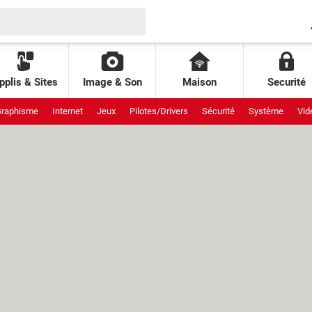
pplis & Sites
Image & Son
Maison
Securité
raphisme
Internet
Jeux
Pilotes/Drivers
Sécurité
Système
Vid