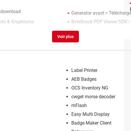
e download
Generator avast
> Télécharger
hoto & Graphisme
ByteScout PDF Viewer SDK
>
ger - Sécurité
Word key generator
> Accuei
Label Printer
AEB Badges
OCS Inventory NG
cwget morse decoder
mFlash
Easy Multi Display
Badge Maker Client