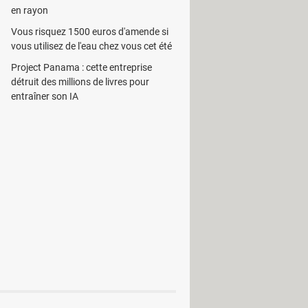
417 ou même MaxiCode. Grâce au
en rayon
s voulus.
Vous risquez 1500 euros d'amende si
ge au format EMF, JPG, TIFF ou PNG.
vous utilisez de l'eau chez vous cet été
de nouveau.
Project Panama : cette entreprise
ir les imprimer. Pour cela, il faut
détruit des millions de livres pour
entraîner son IA
 le logiciel s'occupe de l'impression.