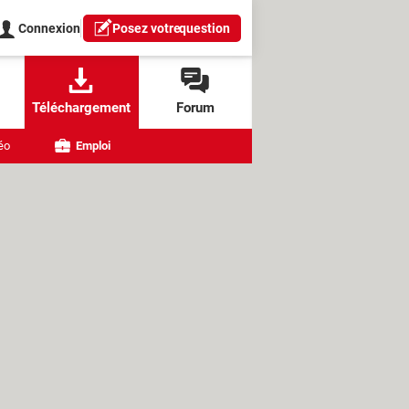
Connexion
Posez votre
question
Téléchargement
Forum
éo
Emploi