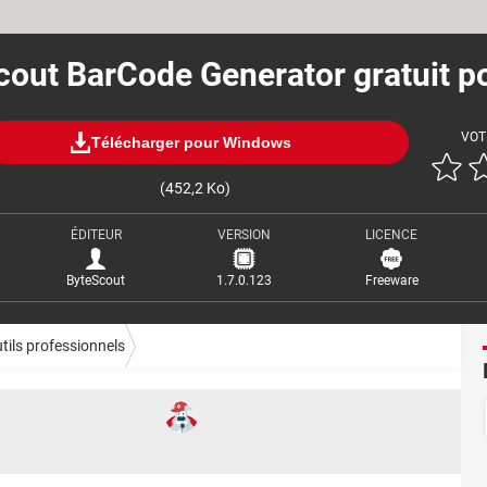
cout BarCode Generator gratuit p
VOT
Télécharger pour Windows
(452,2 Ko)
ÉDITEUR
VERSION
LICENCE
ByteScout
1.7.0.123
Freeware
tils professionnels