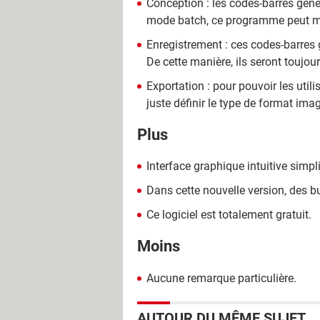
Conception : les codes-barres gén
mode batch, ce programme peut mai
Enregistrement : ces codes-barre
De cette manière, ils seront toujou
Exportation : pour pouvoir les utili
juste définir le type de format im
Plus
Interface graphique intuitive simpli
Dans cette nouvelle version, des b
Ce logiciel est totalement gratuit.
Moins
Aucune remarque particulière.
AUTOUR DU MÊME SUJET