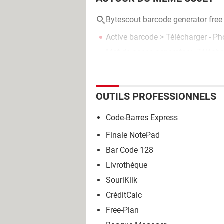
Bytescout barcode generator fre
Active barcode
> Télécharger - P
Mot de passe generator
> Téléchar
OUTILS PROFESSIONNELS
Code-Barres Express
Finale NotePad
Bar Code 128
Livrothèque
SouriKlik
CréditCalc
Free-Plan