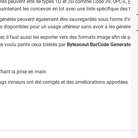
érés peuvent être de types 1D et 2D comme Code 39, UPC-E,
PDF
ntenant les concevoir en lot avec une liste spécifique des type
s générés peuvent également être sauvegardés sous forme d'ima
rs disponibles pour un usage ultérieur sans avoir à les générer 
ser, il faut aussi les exporter vers des formats image afin de pouvo
age voulu parmi ceux tolérés par
Bytescout BarCode Generator
et
fiant la prise en main.
ugs mineurs ont été corrigés et des améliorations apportées.