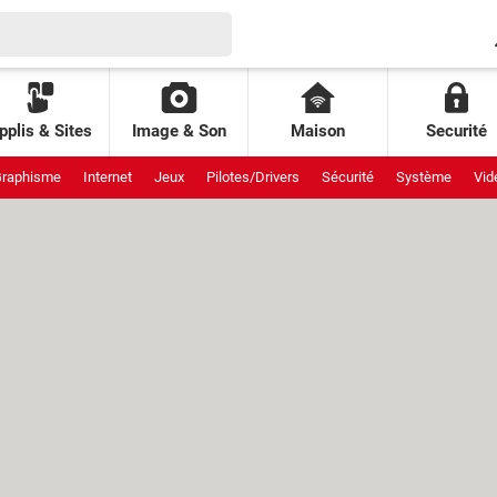
pplis & Sites
Image & Son
Maison
Securité
raphisme
Internet
Jeux
Pilotes/Drivers
Sécurité
Système
Vid