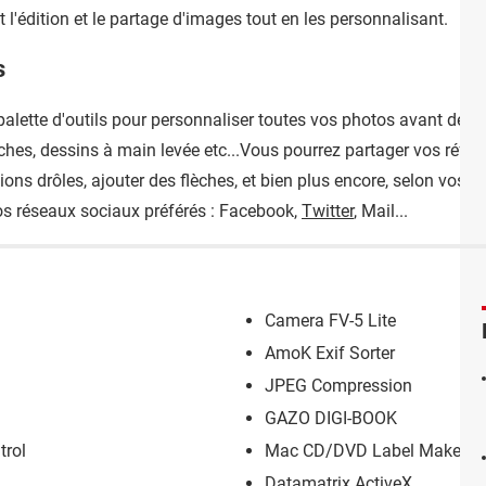
 l'édition et le partage d'images tout en les personnalisant.
s
alette d'outils pour personnaliser toutes vos photos avant de les
ches, dessins à main levée etc...Vous pourrez partager vos réfle
ns drôles, ajouter des flèches, et bien plus encore, selon vos en
vos réseaux sociaux préférés : Facebook,
Twitter
, Mail...
Camera FV-5 Lite
AmoK Exif Sorter
JPEG Compression
GAZO DIGI-BOOK
trol
Mac CD/DVD Label Maker
Datamatrix ActiveX