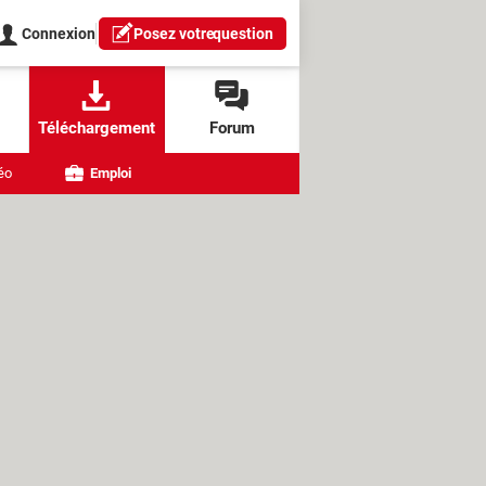
Connexion
Posez votre
question
Téléchargement
Forum
éo
Emploi