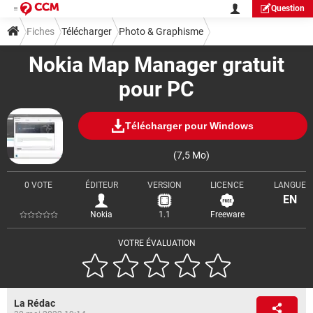
Question
Fiches
Télécharger
Photo & Graphisme
Nokia Map Manager gratuit
pour PC
Télécharger pour Windows
(7,5 Mo)
0 VOTE
ÉDITEUR
VERSION
LICENCE
LANGUE
EN
Nokia
1.1
Freeware
VOTRE ÉVALUATION
La Rédac