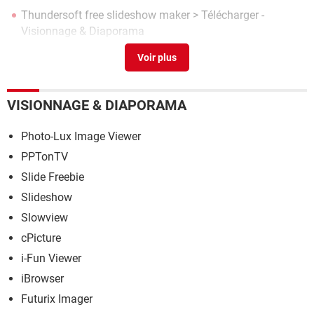
Thundersoft free slideshow maker
> Télécharger -
Visionnage & Diaporama
Desktop
>
Forum Logiciels
Whatsapp desktop
> Guide
VISIONNAGE & DIAPORAMA
Photo-Lux Image Viewer
PPTonTV
Slide Freebie
Slideshow
Slowview
cPicture
i-Fun Viewer
iBrowser
Futurix Imager