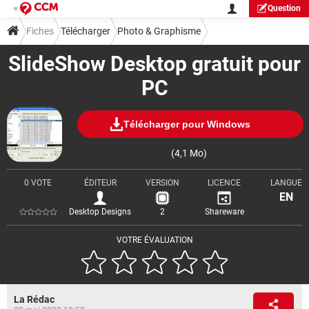
Question
Fiches
Télécharger
Photo & Graphisme
SlideShow Desktop gratuit pour
Visionnage & Diaporama
PC
Télécharger pour Windows
(4,1 Mo)
0 VOTE
ÉDITEUR
VERSION
LICENCE
LANGUE
EN
Desktop Designs
2
Shareware
VOTRE ÉVALUATION
La Rédac