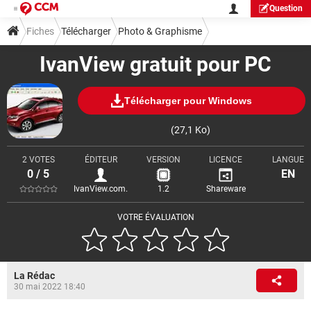
Question
Fiches
Télécharger
Photo & Graphisme
IvanView gratuit pour PC
Visionnage & Diaporama
Télécharger pour Windows
(27,1 Ko)
2 VOTES
ÉDITEUR
VERSION
LICENCE
LANGUE
0 / 5
EN
IvanView.com.
1.2
Shareware
VOTRE ÉVALUATION
La Rédac
30 mai 2022 18:40