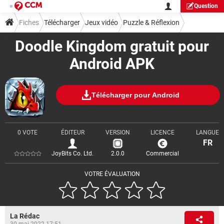
Question
Fiches
Télécharger
Jeux vidéo
Puzzle & Réflexion
Doodle Kingdom gratuit pour
Android APK
Télécharger pour Android
0 VOTE
ÉDITEUR
VERSION
LICENCE
LANGUE
FR
JoyBits Co. Ltd.
2.0.0
Commercial
VOTRE ÉVALUATION
La Rédac