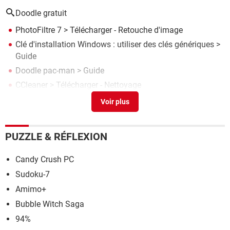
Doodle gratuit
PhotoFiltre 7
> Télécharger - Retouche d'image
Clé d'installation Windows : utiliser des clés génériques
>
Guide
Doodle pac-man
> Guide
CCleaner
> Télécharger - Nettoyage
Word, Excel, Office : les meilleurs équivalents gratuits
>
Guide
PUZZLE & RÉFLEXION
Candy Crush PC
Sudoku-7
Amimo+
Bubble Witch Saga
94%