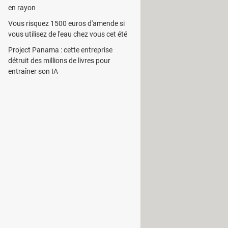
s les unes que les autres. Il est
en rayon
ce pour multiplier la puissance des
Vous risquez 1500 euros d'amende si
vous utilisez de l'eau chez vous cet été
. Pour ce faire, il doit sélectionner «
Project Panama : cette entreprise
 l'ajout d'amis durant le jeu. Cette
détruit des millions de livres pour
entraîner son IA
t les quêtes à accomplir. A titre
 plus violents résident. La dernière