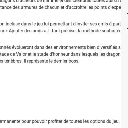
 dragons cracheurs de flamme et des créatures toutes aussi féroce
tance des armures de chacun et d'accroître les points d'expérien
on incluse dans le jeu lui permettant d'inviter ses amis à participer
r « Ajouter des amis ». Il faut préciser la méthode souhaitée pour
onnés évolueront dans des environnements bien diversifiés suivan
ade de Valor et le stade d'honneur dans lesquels les dragons les
 ténèbres. Il représente le dernier boss.
ermanente pour pouvoir profiter de toutes les options du jeu.