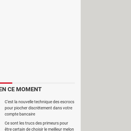
res épiques. Le
joueur
est appelé à
ens. Il sera à la tête d'un royaume
EN CE MOMENT
C'est la nouvelle technique des escrocs
pour piocher discrètement dans votre
compte bancaire
Ce sont les trucs des primeurs pour
a et mènera dans une aventure
être certain de choisir le meilleur melon