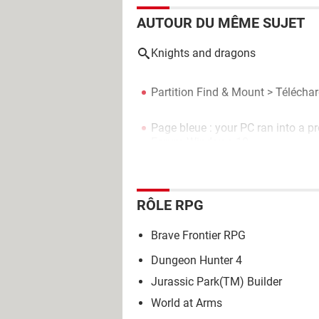
AUTOUR DU MÊME SUJET
Knights and dragons
Partition Find & Mount
> Téléchar
Page bleue : your PC ran into a p
Forum Windows 10
RÔLE RPG
Brave Frontier RPG
Dungeon Hunter 4
Jurassic Park(TM) Builder
World at Arms