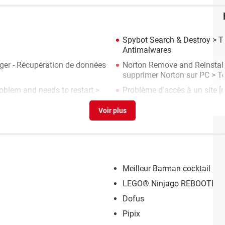
Spybot Search & Destroy
> Té
Antimalwares
ger - Récupération de données
Norton Remove and Reinstall 
supprimer Norton sur PC
> Té
roblem and needs to restart
>
Problème d'accès à un site
[r
Meilleur Barman cocktail
LEGO® Ninjago REBOOTED
Dofus
Pipix