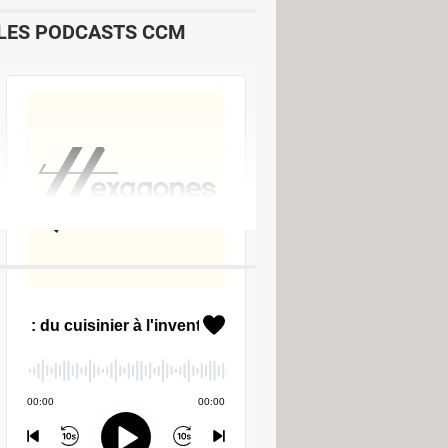
LES PODCASTS CCM
lécharger - Antivirus &
(NRnM) : la solution pour
lécharger - Nettoyage
ésolu] >
Forum Services en ligne