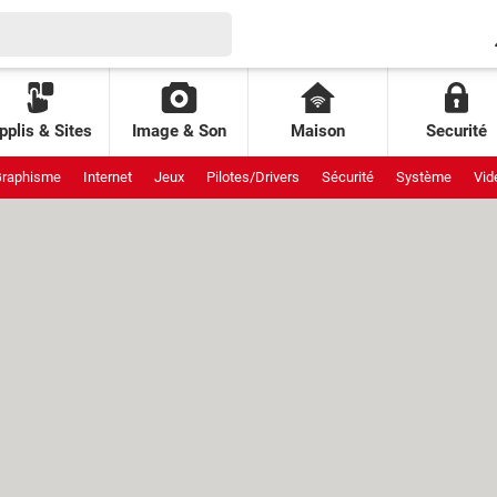
pplis & Sites
Image & Son
Maison
Securité
raphisme
Internet
Jeux
Pilotes/Drivers
Sécurité
Système
Vid