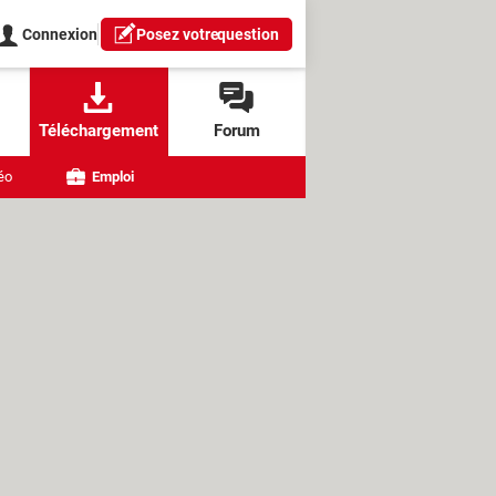
Connexion
Posez votre
question
Téléchargement
Forum
éo
Emploi