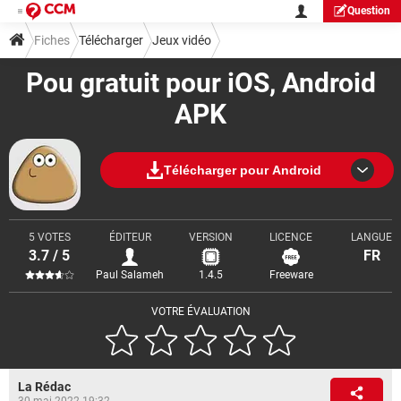
Question
Fiches
Télécharger
Jeux vidéo
Pou gratuit pour iOS, Android
APK
Télécharger pour Android
5 VOTES
ÉDITEUR
VERSION
LICENCE
LANGUE
3.7 / 5
FR
Paul Salameh
1.4.5
Freeware
VOTRE ÉVALUATION
La Rédac