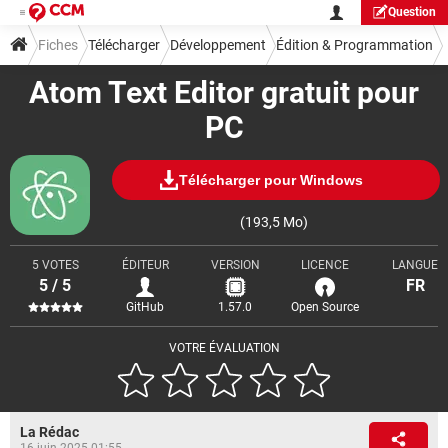
Question
Fiches
Télécharger
Développement
Édition & Programmation
Atom Text Editor gratuit pour
PC
Télécharger pour Windows
(193,5 Mo)
5 VOTES
ÉDITEUR
VERSION
LICENCE
LANGUE
5 / 5
FR
GitHub
1.57.0
Open Source
VOTRE ÉVALUATION
La Rédac