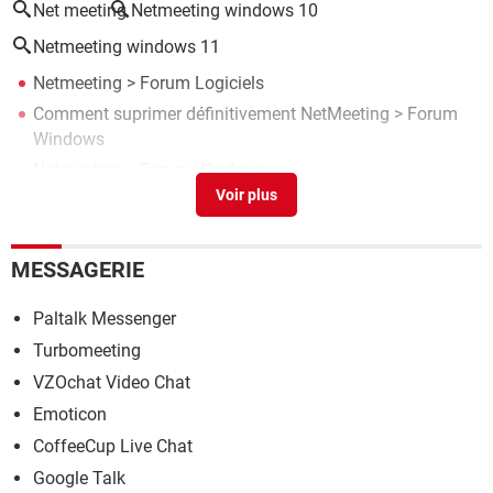
Net meeting
Netmeeting windows 10
Netmeeting windows 11
Netmeeting
>
Forum Logiciels
Comment suprimer définitivement NetMeeting
>
Forum
Windows
Netmeeting
>
Forum Windows
Netmeeting vista
>
Forum Windows Vista
Comment se servir de netmeeting
>
Forum Windows
MESSAGERIE
Paltalk Messenger
Turbomeeting
VZOchat Video Chat
Emoticon
CoffeeCup Live Chat
Google Talk