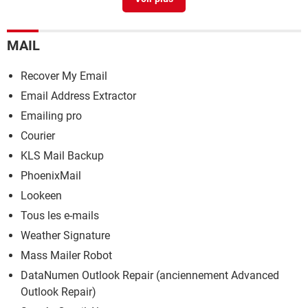
Récupérer compte yahoo sans numéro de téléphone
>
Guide
MAIL
Créer une adresse mail gratuite sur Outlook (ex-Hotmail)
>
Guide
Recover My Email
Email Address Extractor
Emailing pro
Courier
KLS Mail Backup
PhoenixMail
Lookeen
Tous les e-mails
Weather Signature
Mass Mailer Robot
DataNumen Outlook Repair (anciennement Advanced
Outlook Repair)