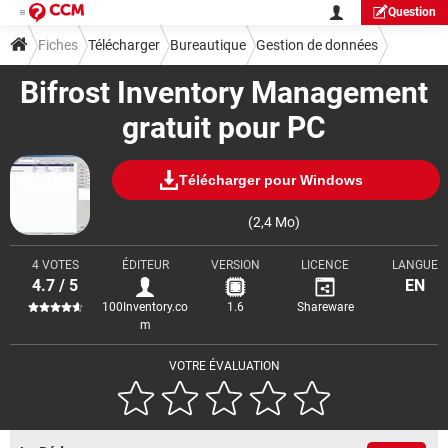
Question
Fiches
Télécharger
Bureautique
Gestion de données
Bifrost Inventory Management
gratuit pour PC
Télécharger pour Windows
(2,4 Mo)
4 VOTES
ÉDITEUR
VERSION
LICENCE
LANGUE
4.7 / 5
EN
100Inventory.co
1.6
Shareware
m
VOTRE ÉVALUATION