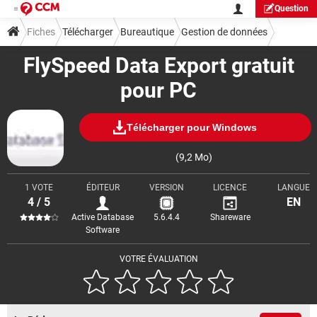
Question
Fiches
Télécharger
Bureautique
Gestion de données
FlySpeed Data Export gratuit
pour PC
Télécharger pour Windows
(9,2 Mo)
1 VOTE
ÉDITEUR
VERSION
LICENCE
LANGUE
4 / 5
EN
Active Database
5.6.4.4
Shareware
Software
VOTRE ÉVALUATION