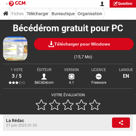
Question
Fiches
Télécharger
Bureautique
Organisation
Bécédérom gratuit pour PC
Télécharger pour Windows
(15,7 Mo)
1 VOTE
ÉDITEUR
VERSION
LICENCE
LANGUE
3 / 5
EN
BéCéDérom
4.1
Freeware
VOTRE ÉVALUATION
La Rédac
27 juin 2025 01:55