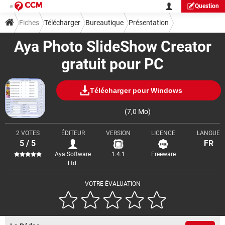
Question
Fiches
Télécharger
Bureautique
Présentation
Aya Photo SlideShow Creator
gratuit pour PC
Télécharger pour Windows
(7,0 Mo)
2 VOTES
ÉDITEUR
VERSION
LICENCE
LANGUE
5 / 5
FR
Aya Software
1.4.1
Freeware
Ltd.
VOTRE ÉVALUATION