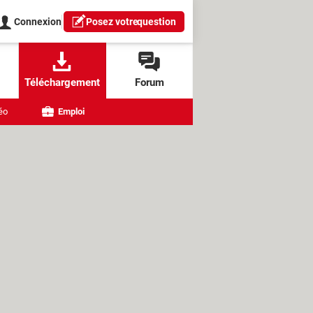
Connexion
Posez votre
question
Téléchargement
Forum
éo
Emploi