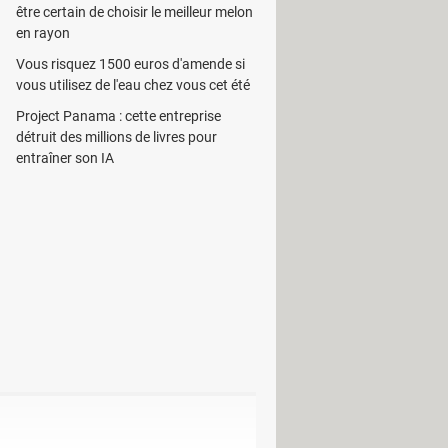
être certain de choisir le meilleur melon
en rayon
ur ne citer que XLS, PPT ou encore
Vous risquez 1500 euros d'amende si
vous utilisez de l'eau chez vous cet été
 de lancer le processus, il est
Project Panama : cette entreprise
de destination.
détruit des millions de livres pour
riétaire.
gDoc Creator
offre une
entraîner son IA
un
mot de passe
.