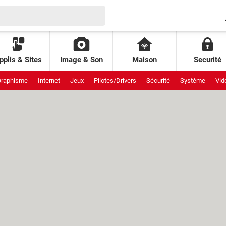
pplis & Sites
Image & Son
Maison
Securité
raphisme
Internet
Jeux
Pilotes/Drivers
Sécurité
Système
Vid