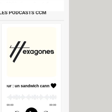
ilter GDOC
>
Forum Google Docs
LES PODCASTS CCM
al