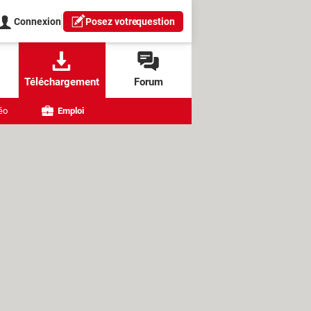
Connexion
Posez votre
question
Téléchargement
Forum
éo
Emploi