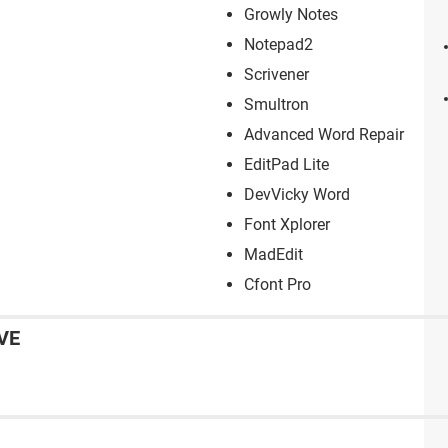
Growly Notes
Notepad2
Scrivener
Smultron
Advanced Word Repair
EditPad Lite
DevVicky Word
Font Xplorer
MadEdit
Cfont Pro
VE