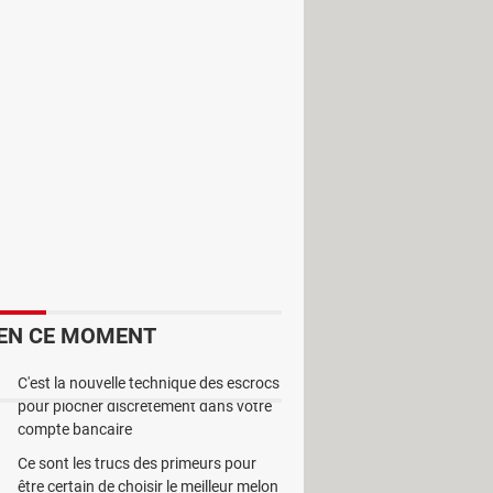
e fois qu'on a fait une faute on est
ctionnement. Il s'agit d'un
 simple et requiert un minimum de
re erreur au niveau de la grammaire
pressé car ça risque de gâter les
EN CE MOMENT
C'est la nouvelle technique des escrocs
pour piocher discrètement dans votre
compte bancaire
Ce sont les trucs des primeurs pour
être certain de choisir le meilleur melon