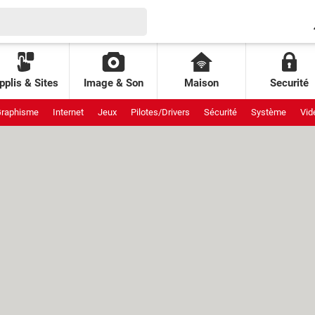
pplis & Sites
Image & Son
Maison
Securité
raphisme
Internet
Jeux
Pilotes/Drivers
Sécurité
Système
Vid