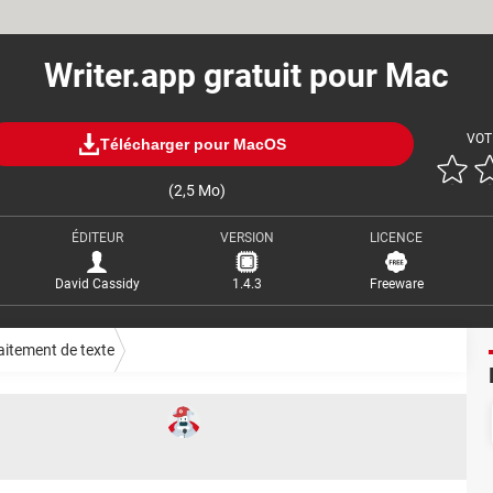
Writer.app gratuit pour Mac
VOT
Télécharger pour MacOS
(2,5 Mo)
ÉDITEUR
VERSION
LICENCE
David Cassidy
1.4.3
Freeware
aitement de texte