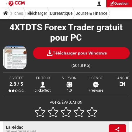
Question
Fiches
Télécharger
Bureautique
Bourse & Finance
4XTDTS Forex Trader gratuit
pour PC
Télécharger pour Windows
(501,8 Ko)
3 VOTES
ÉDITEUR
VERSION
LICENCE
LANGUE
2.3 / 5
EN
clickeffect
1.0
Freeware
VOTRE ÉVALUATION
La Rédac