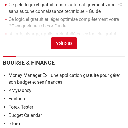
Ce petit logiciel gratuit répare automatiquement votre PC
sans aucune connaissance technique
> Guide
Ce logiciel gratuit et léger optimise complètement votre
PC en quelques clics
> Guide
IA, pub, pistage, applis préinstallées : ce logiciel gratuit
supprime tout le superflu de Windows
> Guide
Microsoft Money 2005 : gratuit et fonctionnel sous
Windows 10 et 11
> Télécharger - Comptabilité &
Facturation
BOURSE & FINANCE
Les meilleurs logiciels gratuits de sauvegarde pour
Money Manager Ex : une application gratuite pour gérer
Windows
> Guide
son budget et ses finances
KMyMoney
Factoure
Forex Tester
Budget Calendar
eToro