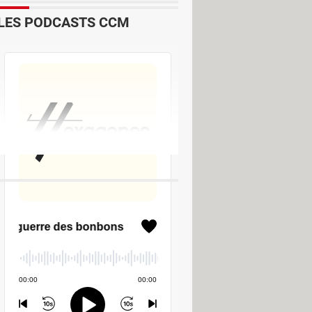
LES PODCASTS CCM
are automatiquement votre PC sans
que
> Guide
tallées : ce logiciel gratuit supprime
 Guide
uits de sauvegarde pour Windows
>