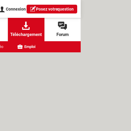
Connexion
Posez votre
question
Téléchargement
Forum
éo
Emploi