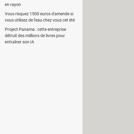
en rayon
L'utilisateur doit choisir les divers
Vous risquez 1500 euros d'amende si
ur l'interface principale et
vous utilisez de l'eau chez vous cet été
Project Panama : cette entreprise
tilisateur aura la possibilité de
détruit des millions de livres pour
siré. Il est également en mesure de
entraîner son IA
nger en vue d'en créer de nouvelles.
ersonnalisés en variant la taille et