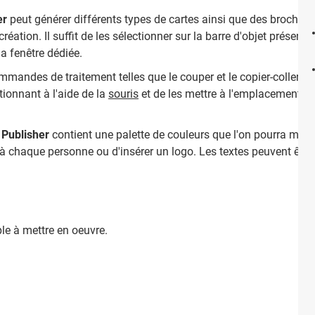
er
peut générer différents types de cartes ainsi que des brochures. 
éation. Il suffit de les sélectionner sur la barre d'objet présente s
la fenêtre dédiée.
mmandes de traitement telles que le couper et le copier-coller. L'u
tionnant à l'aide de la
souris
et de les mettre à l'emplacement dé
 Publisher
contient une palette de couleurs que l'on pourra méla
 à chaque personne ou d'insérer un logo. Les textes peuvent être p
le à mettre en oeuvre.