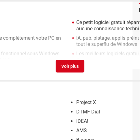
Ce petit logiciel gratuit rép
aucune connaissance techni
mise complètement votre PC en
IA, pub, pistage, applis préins
tout le superflu de Windows
>
t fonctionnel sous Windows
Les meilleurs logiciels grat
ité & Facturation
Guide
Project X
DTMF Dial
IDEA!
AMS
Blagues