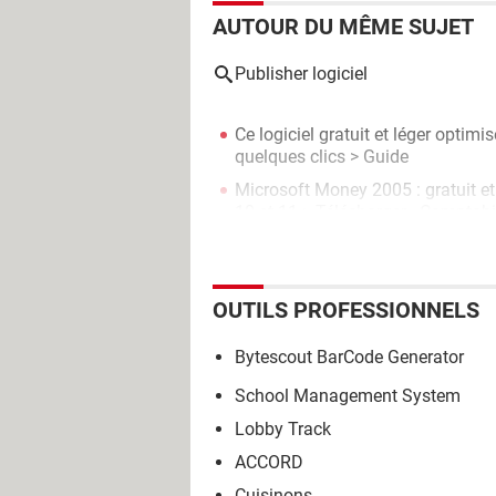
AUTOUR DU MÊME SUJET
Publisher logiciel
Ce logiciel gratuit et léger opti
quelques clics
> Guide
Microsoft Money 2005 : gratuit e
10 et 11
> Télécharger - Comptabil
OUTILS PROFESSIONNELS
Bytescout BarCode Generator
School Management System
Lobby Track
ACCORD
Cuisinons