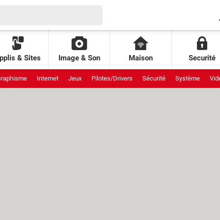
pplis & Sites
Image & Son
Maison
Securité
raphisme
Internet
Jeux
Pilotes/Drivers
Sécurité
Système
Vid