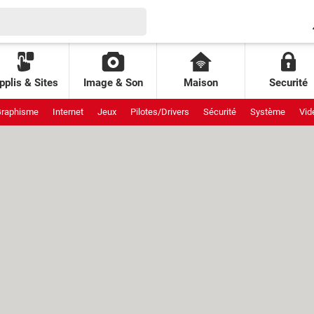
pplis & Sites
Image & Son
Maison
Securité
raphisme
Internet
Jeux
Pilotes/Drivers
Sécurité
Système
Vid