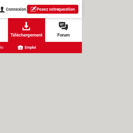
Connexion
Posez votre
question
Téléchargement
Forum
éo
Emploi