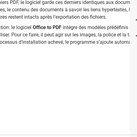
ichiers PDF, le logiciel garde ces derniers identiques aux documen
es, le contenu des documents à savoir les liens hypertextes, l’ent
s restent intacts après l’exportation des fichiers.
ion: le logiciel
Office to PDF
intègre des modèles prédéfinis de fi
er. Pour ce faire, il peut agir sur les images, la police et la taille
 processus d’installation achevé, le programme s’ajoute automatiq