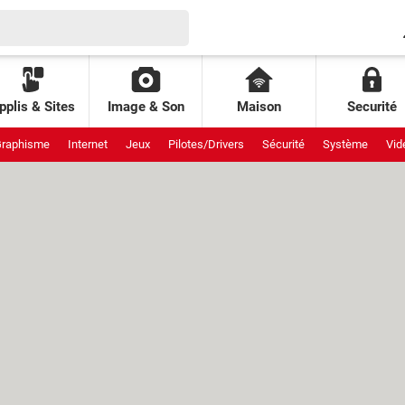
pplis & Sites
Image & Son
Maison
Securité
raphisme
Internet
Jeux
Pilotes/Drivers
Sécurité
Système
Vid