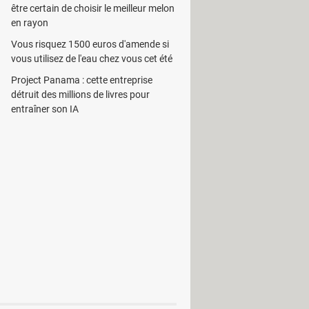
ts originaux, tant sur la mise en page
être certain de choisir le meilleur melon
ête et le pied de page, la table des
en rayon
Vous risquez 1500 euros d'amende si
vous utilisez de l'eau chez vous cet été
chiers PDF, mais l’utilisateur peut
. Il est à noter que le logiciel peut
Project Panama : cette entreprise
uement dans la barre d’outils de
détruit des millions de livres pour
entraîner son IA