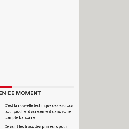
Avec le logiciel
Office to PDF
, il est
 Office.
EN CE MOMENT
C'est la nouvelle technique des escrocs
epuis des applications de
Microsoft
pour piocher discrètement dans votre
on n’est pas nécessaire du fait que le
compte bancaire
Ce sont les trucs des primeurs pour