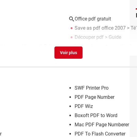
Office pdf gratuit
Save as pdf office 2007
> Tél
Découper pdf
> Guide
écharger - Histoire & Religion
Notice de montage pdf
> Gui
SWF Printer Pro
PDF Page Number
PDF Wiz
Boxoft PDF to Word
Mac PDF Page Numberer
r
PDF To Flash Converter