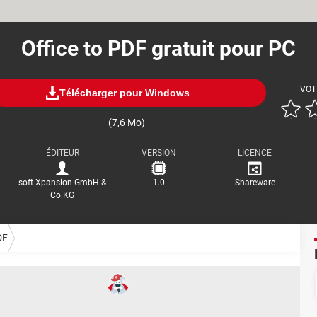
Office to PDF gratuit pour PC
VOT
Télécharger pour Windows
(7,6 Mo)
ÉDITEUR
VERSION
LICENCE
soft Xpansion GmbH &
1.0
Shareware
Co.KG
DF