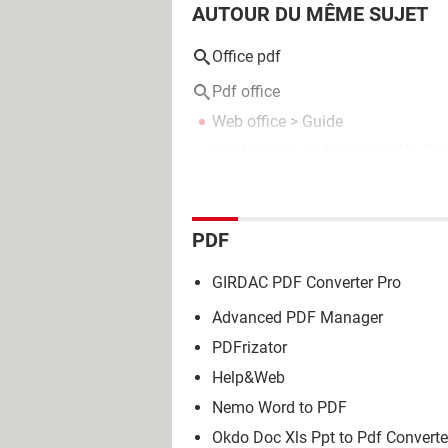
AUTOUR DU MÊME SUJET
Office pdf
Pdf office
Web office
> Guide
Lire le coran en français pdf
> Tél
PDF
GIRDAC PDF Converter Pro
Advanced PDF Manager
PDFrizator
Help&Web
Nemo Word to PDF
Okdo Doc Xls Ppt to Pdf Converte