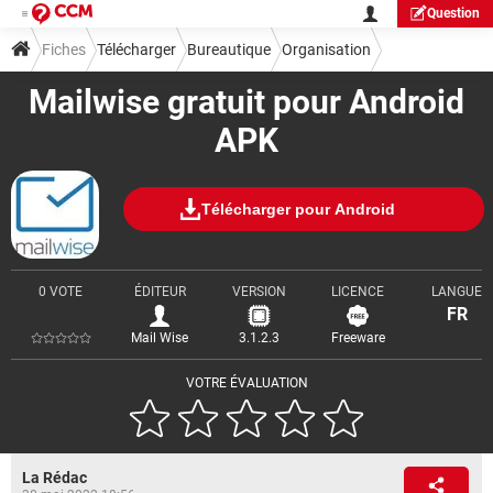
Question
Fiches
Télécharger
Bureautique
Organisation
Mailwise gratuit pour Android
APK
Télécharger pour Android
0 VOTE
ÉDITEUR
VERSION
LICENCE
LANGUE
FR
Mail Wise
3.1.2.3
Freeware
VOTRE ÉVALUATION
La Rédac