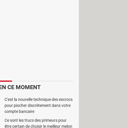
gisse d'un restaurant ou d'un snack, la
EN CE MOMENT
C'est la nouvelle technique des escrocs
pour piocher discrètement dans votre
compte bancaire
es outils pour gérer efficacement le
Ce sont les trucs des primeurs pour
 savoir quand il faut faire des
être certain de choisir le meilleur melon