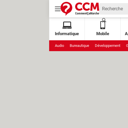
Informatique
Mobile
A
Audio
Bureautique
Développement
G