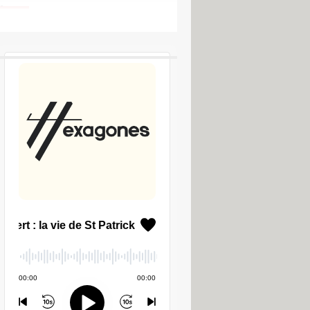
] >
Forum Windows
LES PODCASTS CCM
e
ale