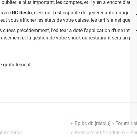
oublier le plus important, les comptes, et il y en a encore d'autre
t avec
BC Resto
, c'est qu'il est capable de générer automatique
peut vous afficher les états de votre caisse, les tarifs ainsi que d'
és citées précédemment, l'éditeur a doté l'application d'une interf
 aisément et la gestion de votre snack ou restaurant sera un jeu 
e gratuitement.
t
Bp bc db
[résolu] >
Forum Loi
orum Virus
Prélèvement frauduleux
>
Fo