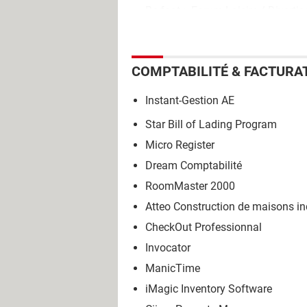
Bc foot
>
Forum Loisirs / Diverti
COMPTABILITÉ & FACTURA
Instant-Gestion AE
Star Bill of Lading Program
Micro Register
Dream Comptabilité
RoomMaster 2000
Atteo Construction de maisons in
CheckOut Professionnal
Invocator
ManicTime
iMagic Inventory Software