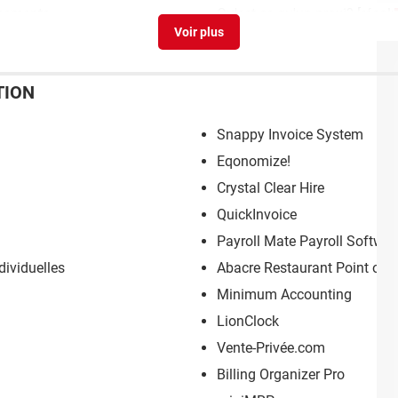
ssements
Qu'est-ce qu'un proxi?
[résolu
TION
Snappy Invoice System
Eqonomize!
Crystal Clear Hire
QuickInvoice
Payroll Mate Payroll Softwar
dividuelles
Abacre Restaurant Point of S
Minimum Accounting
LionClock
Vente-Privée.com
Billing Organizer Pro