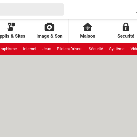
pplis & Sites
Image & Son
Maison
Securité
raphisme
Internet
Jeux
Pilotes/Drivers
Sécurité
Système
Vid