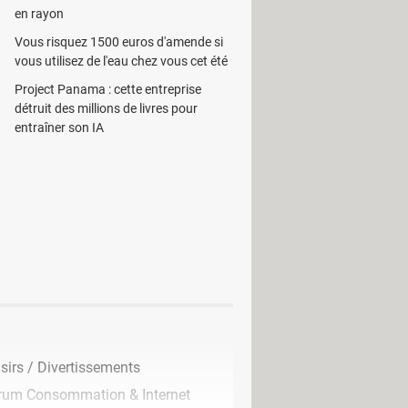
s.
en rayon
ment certains comptes que vous
Vous risquez 1500 euros d'amende si
autres notes.
vous utilisez de l'eau chez vous cet été
ace facile à comprendre. A cet effet,
Project Panama : cette entreprise
détruit des millions de livres pour
d'enfant.
entraîner son IA
sirs / Divertissements
rum Consommation & Internet