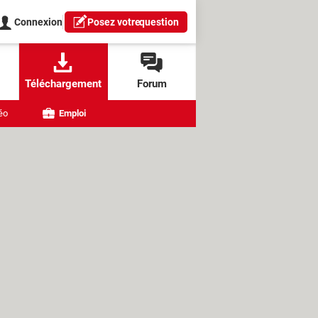
Connexion
Posez votre
question
Téléchargement
Forum
éo
Emploi