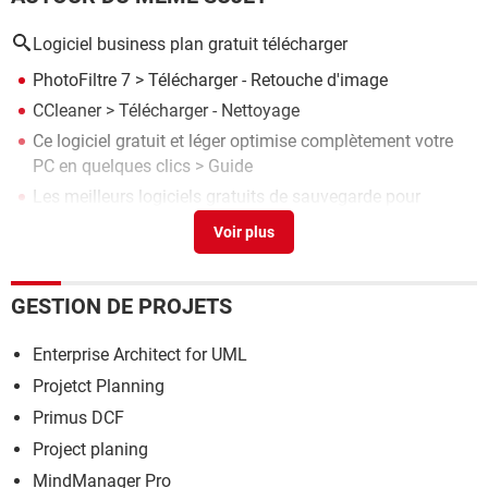
Logiciel business plan gratuit télécharger
PhotoFiltre 7
> Télécharger - Retouche d'image
CCleaner
> Télécharger - Nettoyage
Ce logiciel gratuit et léger optimise complètement votre
PC en quelques clics
> Guide
Les meilleurs logiciels gratuits de sauvegarde pour
Windows
> Guide
Montage vidéo gratuit : les meilleurs logiciels pour
Windows
> Guide
GESTION DE PROJETS
Enterprise Architect for UML
Projetct Planning
Primus DCF
Project planing
MindManager Pro