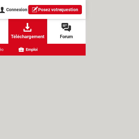
Connexion
Posez votre
question
Téléchargement
Forum
éo
Emploi