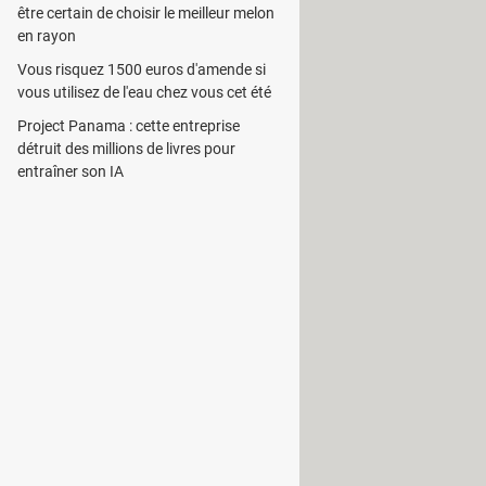
être certain de choisir le meilleur melon
rties. Sa particularité réside dans le
en rayon
Vous risquez 1500 euros d'amende si
 audio. Il supporte le traitement en
vous utilisez de l'eau chez vous cet été
Project Panama : cette entreprise
t de formats audio y compris les
détruit des millions de livres pour
entraîner son IA
ectionner le fichier à exporter puis
mats pris en charge par le programme.