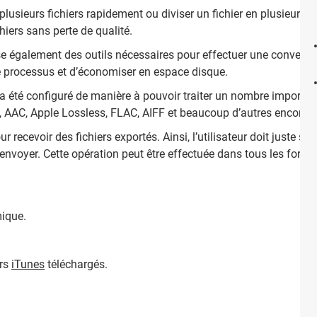
lusieurs fichiers rapidement ou diviser un fichier en plusieurs pa
ichiers sans perte de qualité.
également des outils nécessaires pour effectuer une conversion
le processus et d’économiser en espace disque.
a été configuré de manière à pouvoir traiter un nombre importan
, AAC, Apple Lossless, FLAC, AIFF et beaucoup d’autres encore.
 recevoir des fichiers exportés. Ainsi, l’utilisateur doit juste sél
 l’envoyer. Cette opération peut être effectuée dans tous les for
mique.
ers
iTunes
téléchargés.