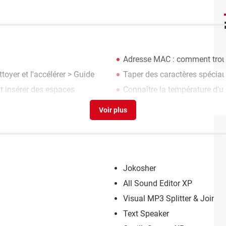
Adresse MAC : comment trouve
toyer et l'accélérer
> Guide
Taper des caractères spéciau
 insérer des espaces
Connaître la température d'
Jokosher
All Sound Editor XP
Visual MP3 Splitter & Joiner
Text Speaker