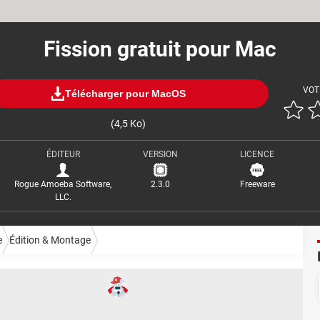
Fission gratuit pour Mac
VOT
Télécharger pour MacOS
(4,5 Ko)
ÉDITEUR
VERSION
LICENCE
Rogue Amoeba Software,
2.3.0
Freeware
LLC.
e
Édition & Montage