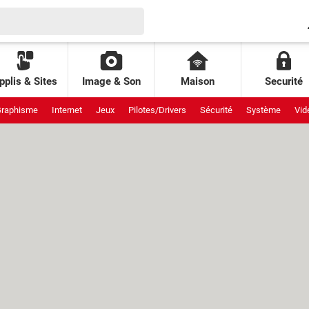
pplis & Sites
Image & Son
Maison
Securité
raphisme
Internet
Jeux
Pilotes/Drivers
Sécurité
Système
Vid