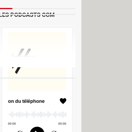
LES PODCASTS CCM
r l'identifiant réseau
> Guide
x sur un clavier Mac
> Guide
un Mac
> Guide