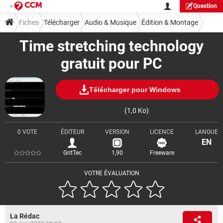
Question
Fiches
Télécharger
Audio & Musique
Édition & Montage
Time stretching technology
gratuit pour PC
Télécharger pour Windows
(1,0 Ko)
0 VOTE
ÉDITEUR
VERSION
LICENCE
LANGUE
EN
GritTec
1,90
Freeware
VOTRE ÉVALUATION
La Rédac