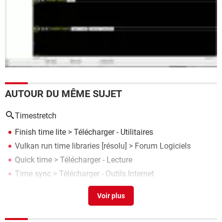
AUTOUR DU MÊME SUJET
Timestretch
Finish time lite
> Télécharger - Utilitaires
Vulkan run time libraries
[résolu] >
Forum Logiciels
Quick time
> Télécharger - Lecture
Time sync
> Télécharger - Outils Internet
Face time c'est quoi
> Guide