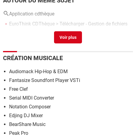
AUTOUR DU MÊME SUJET
Application cdthèque
EuroThink CDThèque
> Télécharger - Gestion de fichiers
Cdtheque
> Télécharger - Audio & Musique
CRÉATION MUSICALE
Audiomack Hip-Hop & EDM
Fantasize Soundfont Player VSTi
Free Clef
Serial MIDI Converter
Notation Composer
Edjing DJ Mixer
BearShare Music
Peak Pro