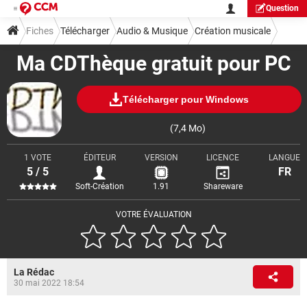
Question
Fiches
Télécharger
Audio & Musique
Création musicale
Ma CDThèque gratuit pour PC
Télécharger pour Windows
(7,4 Mo)
1 VOTE
ÉDITEUR
VERSION
LICENCE
LANGUE
5 / 5
FR
Soft-Création
1.91
Shareware
VOTRE ÉVALUATION
La Rédac
30 mai 2022 18:54