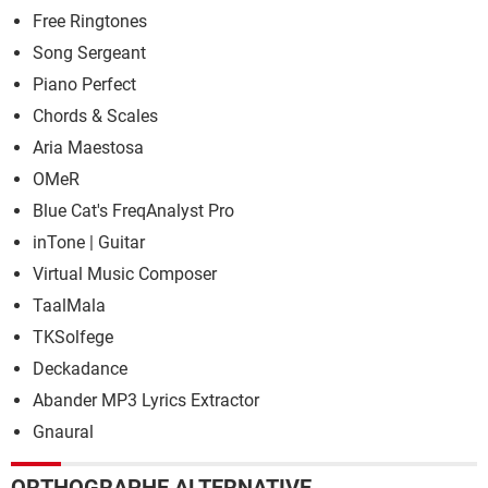
Free Ringtones
Song Sergeant
Piano Perfect
Chords & Scales
Aria Maestosa
OMeR
Blue Cat's FreqAnalyst Pro
inTone | Guitar
Virtual Music Composer
TaalMala
TKSolfege
Deckadance
Abander MP3 Lyrics Extractor
Gnaural
ORTHOGRAPHE ALTERNATIVE