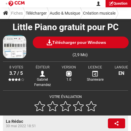
Question
Fiches
Télécharger
Audio & Musique
Création musicale
Little Piano gratuit pour PC
Télécharger pour Windows
(2,9 Mo)
8 VOTES
ÉDITEUR
VERSION
LICENCE
LANGUE
3.7 / 5
EN
Gabriel
1.0
Shareware
Fernandez
VOTRE ÉVALUATION
La Rédac
30 mai 2022 18:51