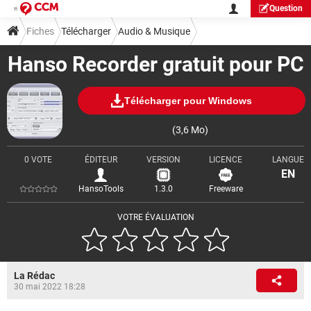
Question
Fiches
Télécharger
Audio & Musique
Hanso Recorder gratuit pour PC
Télécharger pour Windows
(3,6 Mo)
0 VOTE
ÉDITEUR
VERSION
LICENCE
LANGUE
EN
HansoTools
1.3.0
Freeware
VOTRE ÉVALUATION
La Rédac
30 mai 2022 18:28