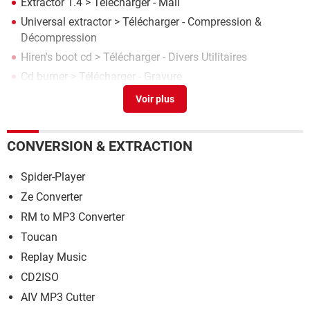
Extractor 1.4
> Télécharger - Mail
Universal extractor
> Télécharger - Compression &
Décompression
Hiren's boot cd
> Télécharger - Divers Utilitaires
Cd burner
> Télécharger - Gravure
Dmg extractor mac
> Télécharger - Divers Utilitaires
CONVERSION & EXTRACTION
Spider-Player
Ze Converter
RM to MP3 Converter
Toucan
Replay Music
CD2ISO
AIV MP3 Cutter