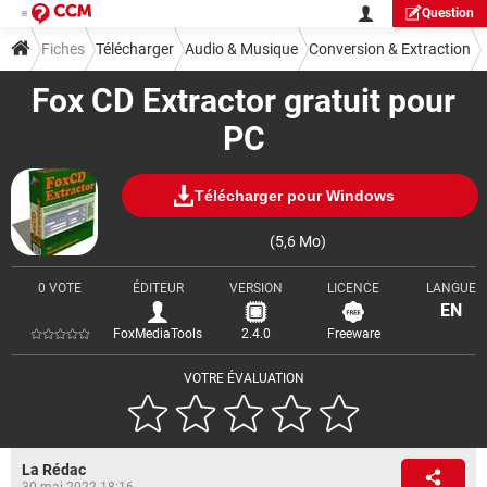
Question
Fiches
Télécharger
Audio & Musique
Conversion & Extraction
Fox CD Extractor gratuit pour
PC
Télécharger pour Windows
(5,6 Mo)
0 VOTE
ÉDITEUR
VERSION
LICENCE
LANGUE
EN
FoxMediaTools
2.4.0
Freeware
VOTRE ÉVALUATION
La Rédac