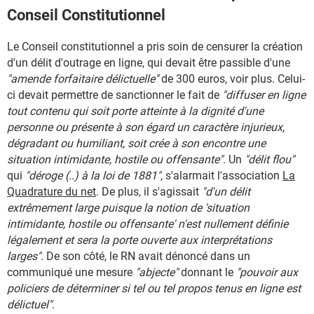
Conseil Constitutionnel
Le Conseil constitutionnel a pris soin de censurer la création
d'un délit d'outrage en ligne, qui devait être passible d'une
"amende forfaitaire délictuelle"
de 300 euros, voir plus. Celui-
ci devait permettre de sanctionner le fait de
"diffuser en ligne
tout contenu qui soit porte atteinte à la dignité d'une
personne ou présente à son égard un caractère injurieux,
dégradant ou humiliant, soit crée à son encontre une
situation intimidante, hostile ou offensante"
. Un
"délit flou"
qui
"déroge (..) à la loi de 1881"
, s'alarmait l'association
La
Quadrature du net
. De plus, il s'agissait
"d'un délit
extrêmement large puisque la notion de 'situation
intimidante, hostile ou offensante' n'est nullement définie
légalement et sera la porte ouverte aux interprétations
larges"
. De son côté, le RN avait dénoncé dans un
communiqué une mesure
"abjecte"
donnant le
"pouvoir aux
policiers de déterminer si tel ou tel propos tenus en ligne est
délictuel"
.