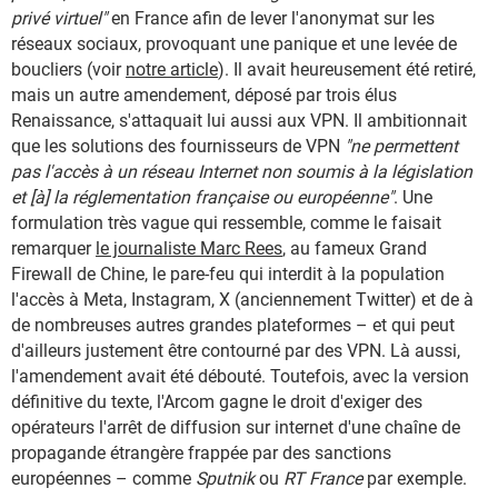
privé virtuel"
en France afin de lever l'anonymat sur les
réseaux sociaux, provoquant une panique et une levée de
boucliers (voir
notre article
). Il avait heureusement été retiré,
mais un autre amendement, déposé par trois élus
Renaissance, s'attaquait lui aussi aux VPN. Il ambitionnait
que les solutions des fournisseurs de VPN
"ne permettent
pas l'accès à un réseau Internet non soumis à la législation
et [à] la réglementation française ou européenne"
. Une
formulation très vague qui ressemble, comme le faisait
remarquer
le journaliste Marc Rees
, au fameux Grand
Firewall de Chine, le pare-feu qui interdit à la population
l'accès à Meta, Instagram, X (anciennement Twitter) et de à
de nombreuses autres grandes plateformes – et qui peut
d'ailleurs justement être contourné par des VPN. Là aussi,
l'amendement avait été débouté. Toutefois, avec la version
définitive du texte, l'Arcom gagne le droit d'exiger des
opérateurs l'arrêt de diffusion sur internet d'une chaîne de
propagande étrangère frappée par des sanctions
européennes – comme
Sputnik
ou
RT France
par exemple.