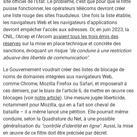
site officiel de l'État. Le problème, c'est que pour que le filtre
puisse fonctionner, les opérateurs télécoms devront créer
une liste rouge des sites frauduleux. Une fois la liste établie,
les navigateurs Web et les navigateurs d'applications
devront empêcher l'accès aux adresses. Or, en juin 2023, la
CNIL, l'Arcep et l'Arcom
avaient tous les trois émis des
réserves
sur la mise en place technique et concrète des
sanctions, évoquant un risque
"de conduire à une restriction
abusive des libertés de communication"
.
Le Gouvernement voudrait créer des listes de blocage de
noms de domaines intégrées aux navigateurs Web,
comme Chrome, Mozilla Firefox ou Safari, et imposerait à
ces derniers, par le biais de l'article 6, de mettre en œuvre ces
blocages (voir
notre article
). Une mesure jugée liberticide,
notamment pour Mozilla, qui en a fait son cheval de
bataille – il a même lancé une pétition. Elle pourrait même
conduire, selon la Quadrature du Net, à une possible
généralisation du
"contrôle d'identité en ligne"
. Aussi, la mise
en œuvre de ce filtre doit être précisée par décret.