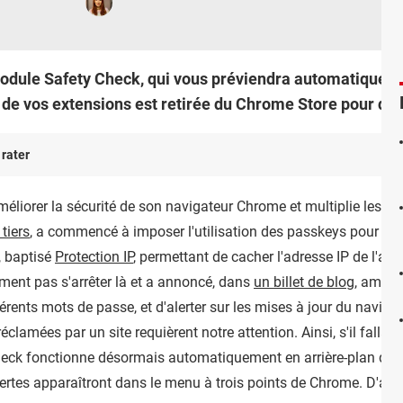
dule Safety Check, qui vous préviendra automatiquem
de vos extensions est retirée du Chrome Store pour des 
 rater
éliorer la sécurité de son navigateur Chrome et multiplie les mis
tiers
, a commencé à imposer l'utilisation des passkeys pour acc
, baptisé
Protection IP
, permettant de cacher l'adresse IP de l'app
ent pas s'arrêter là et a annoncé, dans
un billet de blog
, amélio
fférents mots de passe, et d'alerter sur les mises à jour du naviga
éclamées par un site requièrent notre attention. Ainsi, s'il fallait
eck fonctionne désormais automatiquement en arrière-plan de G
alertes apparaîtront dans le menu à trois points de Chrome. D'a