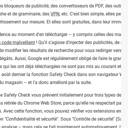
s bloqueurs de publicité, des convertisseurs de PDF, des outils
raphe et de grammaire, des
VPN
, etc. C'est bien simple, elles pe
vertissement sur mesure. Et elles sont gratuites, dans leur immen
prudence au moment d'en télécharger – y compris celles des mag
u code malveillant
! Qu'il s'agisse d'injecter des publicités, de 
 de modifier les résultats de recherche pour vous rediriger vers d
 dégâts. Aussi, Google est régulièrement obligé de faire le gra
s qui les ont déjà téléchargées ne sont pas mis au courant et ne 
en août dernier la fonction Safety Check dans son navigateur Web,
du magasin – et l'a donc amélioré par la suite.
 Safety Check vous prévient initialement pour trois types de sit
a retirée du Chrome Web Store, parce qu'elle ne respectait pas 
. Avec cette fonction, vous pouvez vérifier vos extensions en v
n "Confidentialité et sécurité". Sous "Contrôle de sécurité" (Safe
ne analyse – mais cela se fait maintenant automatiquement. Les 