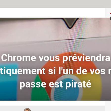
Chrome vous préviendra
iquement si l'un de vos
passe est piraté