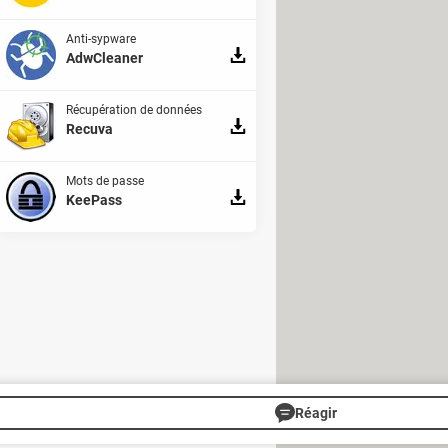
Anti-sypware
AdwCleaner
Récupération de données
Recuva
Mots de passe
KeePass
nnée dernière, Google avait intégré
puis les paramètres –, qui permet à
lant les onglets avec la
souris
, on
l est désormais plus facile de
me permettra d'enregistrer des groupes
Réagir
s
Gérer Utiq
Charte
RSS
Mentions légales