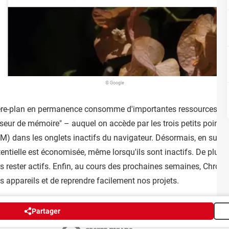
© Google
rière-plan en permanence consomme d'importantes ressources. L'a
ur de mémoire" – auquel on accède par les trois petits points, 
M) dans les onglets inactifs du navigateur. Désormais, en survo
tielle est économisée, même lorsqu'ils sont inactifs. De plus, i
urs rester actifs. Enfin, au cours des prochaines semaines, Chro
es appareils et de reprendre facilement nos projets.
Partager
Publicité
Contact
Recrutement
Données personnelles
Paramétrer les cookie
Groupe Figaro
©2025 CCM Benchmark