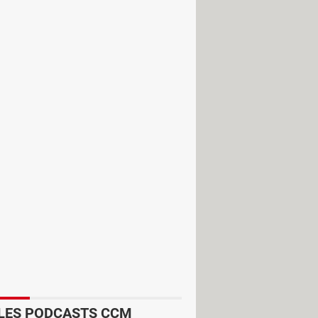
aussi appelés
plug-in
ou
add-on
en
LES PODCASTS CCM
es ou améliorer des fonctions