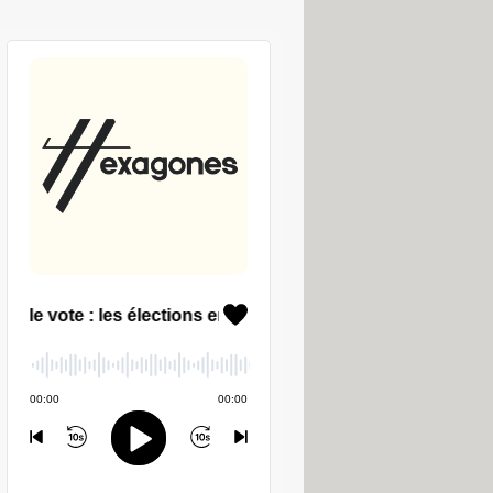
 de traduction, des comparateurs
rmettent de personnaliser Chrome pour
se majorité.
asins officiels comme le Chrome Web
s'emparer de vos données personnelles,
es pages affiliées, ces extensions
nd ménage dans le Chrome Web Store.
savent rien de leur dangerosité.
 afin de vous avertir lorsqu'une
uation : lorsqu'une extension a
la politique du Chrome Web Store ou
ous rendant dans les paramètres de
ty Check), cliquez sur le bouton
différents paramètres de sécurité du