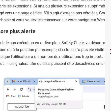
mpris les extensions. Si une ou plusieurs extensions supprimées
dirigé vers une page dédiée. S'il s'agit d'extensions vérolées, Go
 choisir si vous voulez les conserver sur votre navigateur Web ou
core plus alerte
 et de son exécution en arrière-plan, Safety Check va désormais
ne ou à la position par exemple, si celui-ci n'a pas été visité d
pte que l'utilisateur a un nombre de notifications trop important de 
, il le signalera afin qu'elles puissent être désactivées en un in