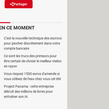
Partager
Réagir
ent quand un de vos mots de
EN CE MOMENT
raisons de sécurité.
C'est la nouvelle technique des escrocs
pour piocher discrètement dans votre
compte bancaire
es à jour pour aller en ce sens.
Ce sont les trucs des primeurs pour
être certain de choisir le meilleur melon
éder à ses services (voir
notre
en rayon
areil sans utiliser de VPN. La firme
Vous risquez 1500 euros d'amende si
rer son outil Security Check – il
vous utilisez de l'eau chez vous cet été
teur, de la présence d'extensions
Project Panama : cette entreprise
 aller vérifier toutes ces informations
détruit des millions de livres pour
oogle Chrome. Une façon d'alerter
entraîner son IA
utres nouveautés sont également au