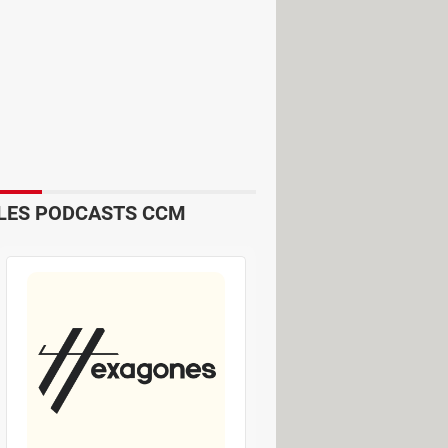
tion des contenus IA directement
s de cela SynthID, un outil qui permet
'a ensuite intégré à
Gemini
.
tique, mais cela demande de faire la
LES PODCASTS CCM
e.