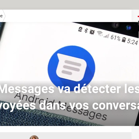
ée
Messages va détecter le
voyées dans vos convers