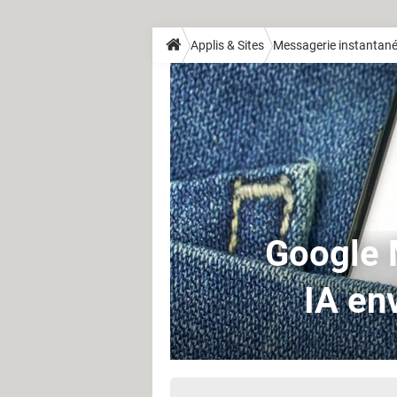
Applis & Sites
Messagerie instantan
Google 
IA en