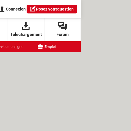
Connexion
Posez votre
question
Téléchargement
Forum
rvices en ligne
Emploi