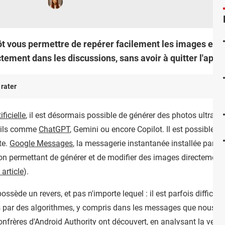
 vous permettre de repérer facilement les images et vi
tement dans les discussions, sans avoir à quitter l'appli
 rater
ificielle
, il est désormais possible de générer des photos ultra-ré
utils comme
ChatGPT
, Gemini ou encore Copilot. Il est possible 
te.
Google Messages
, la messagerie instantanée installée par dé
tion permettant de générer et de modifier des images directement
 article
).
ssède un revers, et pas n'importe lequel : il est parfois difficile
es par des algorithmes, y compris dans les messages que nous e
onfrères d'
Android Authority
ont découvert, en analysant la versio