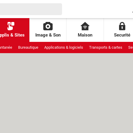
pplis & Sites
Image & Son
Maison
Securité
antanée
Bureautique
Applications & logiciels
Transports & cartes
Se