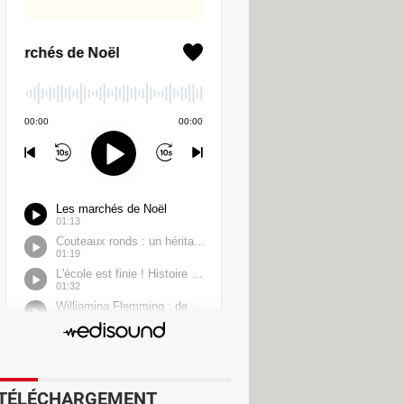
x encore, en appuyant sur "Voir les
 à la modification du contenu.
e l'IA
", "
Modifié à l'aide de plusieurs
ombinés, dont certains créés à
it une vingtaine d'étiquettes de
été activée dans la version bêta de
ux vaut rester méfiant sur le
TÉLÉCHARGEMENT