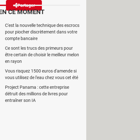
Partager
Réagir
EN CE MOMENT
C'est la nouvelle technique des escrocs
déos générées par l'IA ainsi que
pour piocher discrètement dans votre
cation.
compte bancaire
Ce sont les trucs des primeurs pour
être certain de choisir le meilleur melon
en rayon
Vous risquez 1500 euros d'amende si
alistes à partir d'une simple
vous utilisez de l'eau chez vous cet été
possible de modifier des photos déjà
Project Panama : cette entreprise
faut sur la plupart des appareils
détruit des millions de livres pour
 dans des discussions grâce à la
entraîner son IA
 de distinguer ce qui est authentique
nvoient nos proches. Mais Google a
n bêta de l'application, des traces