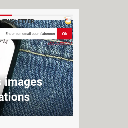
NEWSLETTER
Voir un exemple
s images
ations