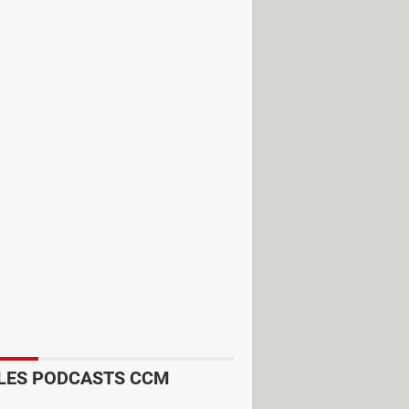
sur un vêtement qui vous
ouvez téléverser une photo de
l on", soit "Essayez-le". Sont pris en
ée par le moteur de recherche pour
LES PODCASTS CCM