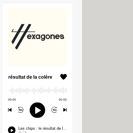
êtements de Google Shopping. Là
n article atteint un certain tarif. Une
um à débourser pour recevoir une
éciser la quantité désirée.