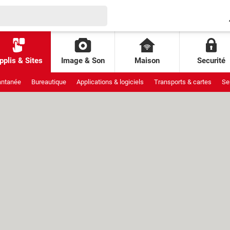
pplis & Sites
Image & Son
Maison
Securité
antanée
Bureautique
Applications & logiciels
Transports & cartes
Se