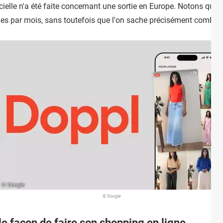
ielle n'a été faite concernant une sortie en Europe. Notons que 
es par mois, sans toutefois que l'on sache précisément combien
© Google
e façon de faire son shopping en ligne