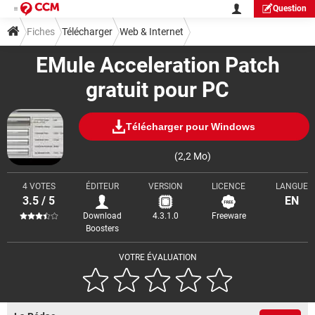
Question
Fiches
Télécharger
Web & Internet
EMule Acceleration Patch
Téléchargement & Transfert
gratuit pour PC
Télécharger pour Windows
(2,2 Mo)
4 VOTES
ÉDITEUR
VERSION
LICENCE
LANGUE
3.5 / 5
EN
Download
4.3.1.0
Freeware
Boosters
VOTRE ÉVALUATION