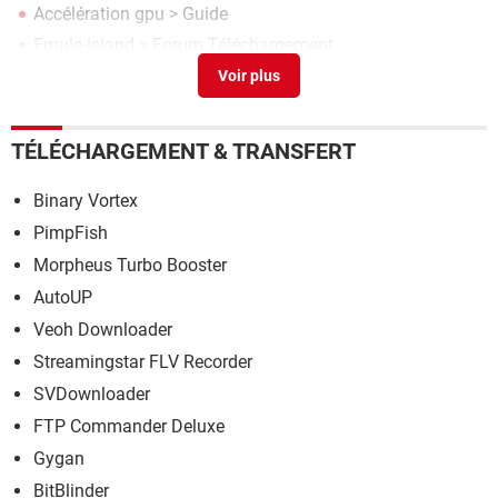
Accélération gpu
> Guide
Emule-island
>
Forum Téléchargement
Patch my pc updater
> Télécharger - Divers Utilitaires
TÉLÉCHARGEMENT & TRANSFERT
Binary Vortex
PimpFish
Morpheus Turbo Booster
AutoUP
Veoh Downloader
Streamingstar FLV Recorder
SVDownloader
FTP Commander Deluxe
Gygan
BitBlinder