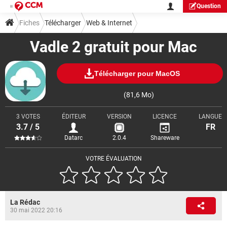
Question
Fiches
Télécharger
Web & Internet
Vadle 2 gratuit pour Mac
Téléchargement & Transfert
Télécharger pour MacOS
(81,6 Mo)
3 VOTES
ÉDITEUR
VERSION
LICENCE
LANGUE
3.7 / 5
FR
Datarc
2.0.4
Shareware
VOTRE ÉVALUATION
La Rédac
30 mai 2022 20:16