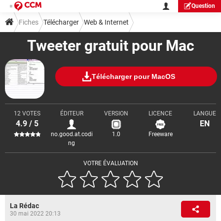
Question
Fiches
Télécharger
Web & Internet
Tweeter gratuit pour Mac
Télécharger pour MacOS
12 VOTES
ÉDITEUR
VERSION
LICENCE
LANGUE
4.9 / 5
EN
no.good.at.codi
1.0
Freeware
ng
VOTRE ÉVALUATION
La Rédac
30 mai 2022 20:13