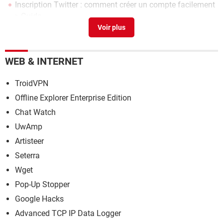
Inscription Twitter : comment créer un compte facilement
> Guide
J'arrive pas a tweeter
>
Forum X (ex-Twitter)
Je ne peux plus tweeter
>
Forum X (ex-Twitter)
WEB & INTERNET
TroidVPN
Offline Explorer Enterprise Edition
Chat Watch
UwAmp
Artisteer
Seterra
Wget
Pop-Up Stopper
Google Hacks
Advanced TCP IP Data Logger