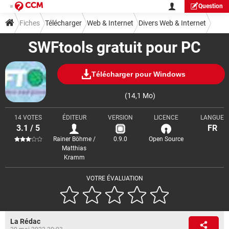
Question
Fiches
Télécharger
Web & Internet
Divers Web & Internet
SWFtools gratuit pour PC
Télécharger pour Windows
(14,1 Mo)
14 VOTES
ÉDITEUR
VERSION
LICENCE
LANGUE
3.1 / 5
FR
Rainer Böhme /
0.9.0
Open Source
Matthias
Kramm
VOTRE ÉVALUATION
La Rédac