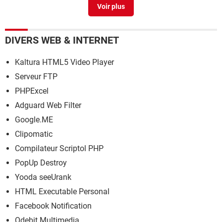
Windows usb/dvd download tool
> Télécharger -
Systèmes d'exploitation
Movie convert tool
> Télécharger - Conversion & Codecs
DIVERS WEB & INTERNET
Kaltura HTML5 Video Player
Serveur FTP
PHPExcel
Adguard Web Filter
Google.ME
Clipomatic
Compilateur Scriptol PHP
PopUp Destroy
Yooda seeUrank
HTML Executable Personal
Facebook Notification
Odebit Multimedia