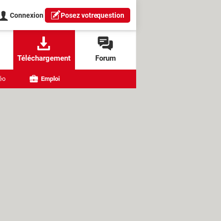
Connexion
Posez votre
question
Téléchargement
Forum
éo
Emploi