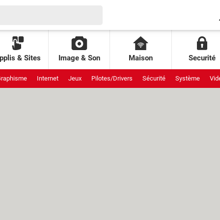
pplis & Sites
Image & Son
Maison
Securité
raphisme
Internet
Jeux
Pilotes/Drivers
Sécurité
Système
Vid