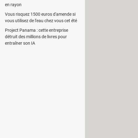
en rayon
Vous risquez 1500 euros d'amende si
mail et un client
messenger
. De ce
vous utilisez de l'eau chez vous cet été
s encore. On peut, entre autres,
Project Panama : cette entreprise
détruit des millions de livres pour
entraîner son IA
é de stocker pas mal de fichiers. De
lisateur un client FTP afin que ce
rs d’exécution. Mais une fois que